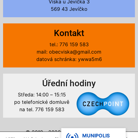
Víska u Jevíčka 3
569 43 Jevíčko
Kontakt
tel.: 776 159 583
mail: obecviska@gmail.com
datová schránka: ywwa5m6
Úřední hodiny
Středa: 14:00 – 15:15
po telefonické domluvě
na tel. 776 159 583
© 2019 - 2026 Obec Víska u Jevíčka
MUNIPOLIS