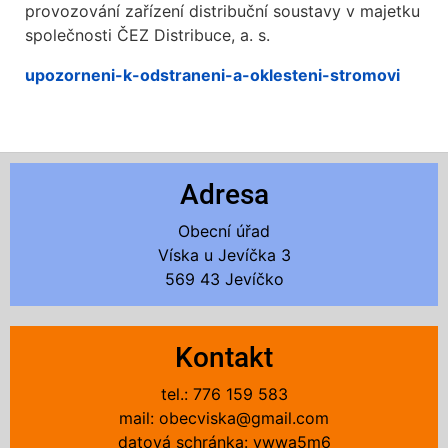
provozování zařízení distribuční soustavy v majetku
společnosti ČEZ Distribuce, a. s.
upozorneni-k-odstraneni-a-oklesteni-stromovi
Adresa
Obecní úřad
Víska u Jevíčka 3
569 43 Jevíčko
Kontakt
tel.: 776 159 583
mail: obecviska@gmail.com
datová schránka: ywwa5m6